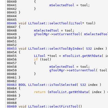
00441                 
mSelectedTool
00446
void
LLToolset::selectTool
(
LLTool
00448         
mSelectedTool
00449         
gToolMgr
->
setCurrentTool
( 
mSelectedToo
00453
void
LLToolset::selectToolByIndex
( 
S32
00455         
LLTool
 *tool = 
mToolList
.
getNthData
00456         
if
00458                 
mSelectedTool
00459                 
gToolMgr
->
setCurrentTool
00463
BOOL
LLToolset::isToolSelected
( 
S32
00465         
return
 (
mToolList
.
getNthData
( index ) 
00469
void
LLToolset::selectFirstTool