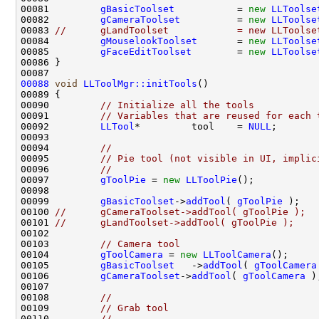
00081         
gBasicToolset
           = 
new
LLToolse
00082         
gCameraToolset
          = 
new
LLToolse
00083 
//      gLandToolset            = new LLToolse
00084         
gMouselookToolset
       = 
new
LLToolse
00085         
gFaceEditToolset
        = 
new
LLToolse
00088
void
LLToolMgr::initTools
00090         
// Initialize all the tools
00091         
// Variables that are reused for each 
00092         
LLTool
*         tool    = 
NULL
00094         
//
00095         
// Pie tool (not visible in UI, implic
00096         
//
00097         
gToolPie
 = 
new
LLToolPie
00099         
gBasicToolset
->
addTool
( 
gToolPie
00100 
//      gCameraToolset->addTool( gToolPie );
00101 
//      gLandToolset->addTool( gToolPie );
00103         
// Camera tool
00104         
gToolCamera
 = 
new
LLToolCamera
00105         
gBasicToolset
   ->
addTool
( 
gToolCamera
00106         
gCameraToolset
->
addTool
( 
gToolCamera
00108         
//
00109         
// Grab tool
00110         
//