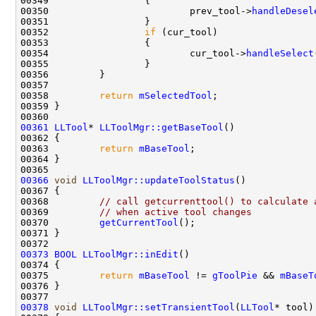
00350                         prev_tool->
handleDesel
00352                 
if
00354                         cur_tool->
handleSelect
00358         
return
mSelectedTool
00361
LLTool
* 
LLToolMgr::getBaseTool
00363         
return
mBaseTool
00366
void
LLToolMgr::updateToolStatus
00368         
// call getcurrenttool() to calculate 
00369         
// when active tool changes
00370         
getCurrentTool
00373
BOOL
LLToolMgr::inEdit
00375         
return
mBaseTool
 != 
gToolPie
 && 
mBaseT
00378
void
LLToolMgr::setTransientTool
(
LLTool