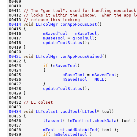
00411 
// The "gun tool", used for handling mouselook
00412 
// locks it within the window.  When the app l
00413 
// release this locking.
00414
void
LLToolMgr::onAppFocusLost
00416         
mSavedTool
 = 
mBaseTool
00417         
mBaseTool
 = 
gToolNull
00418         
updateToolStatus
00421
void
LLToolMgr::onAppFocusGained
00423         
if
 (
mSavedTool
00425                 
mBaseTool
 = 
mSavedTool
00426                 
mSavedTool
 = 
NULL
00428         
updateToolStatus
00432 
// LLToolset
00434
void
LLToolset::addTool
(
LLTool
00436         
llassert
( !
mToolList
.
checkData
( tool )
00438         
mToolList
.
addDataAtEnd
00439         
if
( !
mSelectedTool