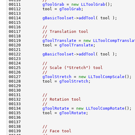
00111         
gToolGrab
 = 
new
LLToolGrab
00112         tool = 
gToolGrab
00114         
gBasicToolset
->
addTool
00116         
//
00117         
// Translation tool
00118         
//
00119         
gToolTranslate
 = 
new
LLToolCompTransla
00120         tool = 
gToolTranslate
00122         
gBasicToolset
->
addTool
00124         
//
00125         
// Scale ("Stretch") tool
00126         
//
00127         
gToolStretch
 = 
new
LLToolCompScale
00128         tool = 
gToolStretch
00131         
//
00132         
// Rotation tool
00133         
//
00134         
gToolRotate
 = 
new
LLToolCompRotate
00135         tool = 
gToolRotate
00138         
//
00139         
// Face tool