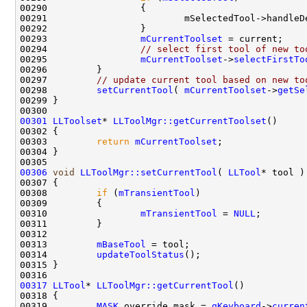
00293                 
mCurrentToolset
00294                 
// select first tool of new to
00295                 
mCurrentToolset
->
selectFirstTo
00297         
// update current tool based on new to
00298         
setCurrentTool
( 
mCurrentToolset
->
getSe
00301
LLToolset
* 
LLToolMgr::getCurrentToolset
00303         
return
mCurrentToolset
00306
void
LLToolMgr::setCurrentTool
( 
LLTool
00308         
if
 (
mTransientTool
00310                 
mTransientTool
 = 
NULL
00313         
mBaseTool
00314         
updateToolStatus
00317
LLTool
* 
LLToolMgr::getCurrentTool
00319         
MASK
 override_mask = 
gKeyboard
->
curren