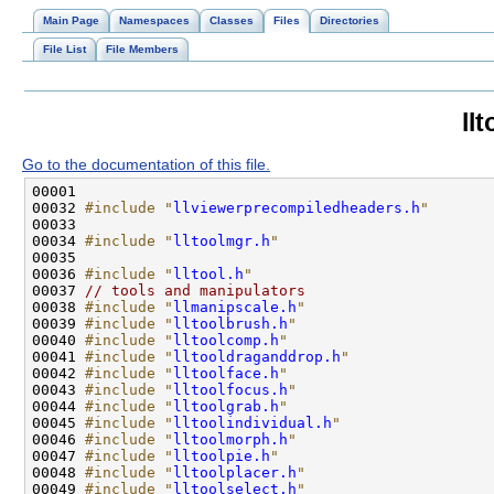
Main Page
Namespaces
Classes
Files
Directories
File List
File Members
ll
Go to the documentation of this file.
00032 
#include "
llviewerprecompiledheaders.h
"
00034 
#include "
lltoolmgr.h
"
00036 
#include "
lltool.h
"
00037 
// tools and manipulators
00038 
#include "
llmanipscale.h
"
00039 
#include "
lltoolbrush.h
"
00040 
#include "
lltoolcomp.h
"
00041 
#include "
lltooldraganddrop.h
"
00042 
#include "
lltoolface.h
"
00043 
#include "
lltoolfocus.h
"
00044 
#include "
lltoolgrab.h
"
00045 
#include "
lltoolindividual.h
"
00046 
#include "
lltoolmorph.h
"
00047 
#include "
lltoolpie.h
"
00048 
#include "
lltoolplacer.h
"
00049 
#include "
lltoolselect.h
"