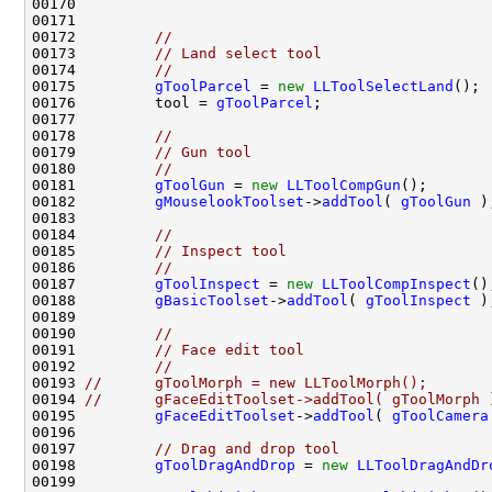
00172         
//
00173         
// Land select tool
00174         
//
00175         
gToolParcel
 = 
new
LLToolSelectLand
00176         tool = 
gToolParcel
00178         
//
00179         
// Gun tool
00180         
//
00181         
gToolGun
 = 
new
LLToolCompGun
00182         
gMouselookToolset
->
addTool
( 
gToolGun
00184         
//
00185         
// Inspect tool
00186         
//
00187         
gToolInspect
 = 
new
LLToolCompInspect
00188         
gBasicToolset
->
addTool
( 
gToolInspect
00190         
//
00191         
// Face edit tool
00192         
//
00193 
//      gToolMorph = new LLToolMorph();
00194 
//      gFaceEditToolset->addTool( gToolMorph 
00195         
gFaceEditToolset
->
addTool
( 
gToolCamera
00197         
// Drag and drop tool
00198         
gToolDragAndDrop
 = 
new
LLToolDragAndDr