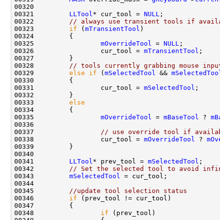
00321         
LLTool
* cur_tool = 
NULL
00322         
// always use transient tools if avail
00323         
if
 (
mTransientTool
00325                 
mOverrideTool
 = 
NULL
00326                 cur_tool = 
mTransientTool
00328         
// tools currently grabbing mouse inpu
00329         
else
if
 (
mSelectedTool
 && 
mSelectedToo
00331                 cur_tool = 
mSelectedTool
00333         
else
00335                 
mOverrideTool
 = 
mBaseTool
 ? 
mB
00337                 
// use override tool if availa
00338                 cur_tool = 
mOverrideTool
 ? 
mOv
00341         
LLTool
* prev_tool = 
mSelectedTool
00342         
// Set the selected tool to avoid infi
00343         
mSelectedTool
00345         
//update tool selection status
00346         
if
00348                 
if