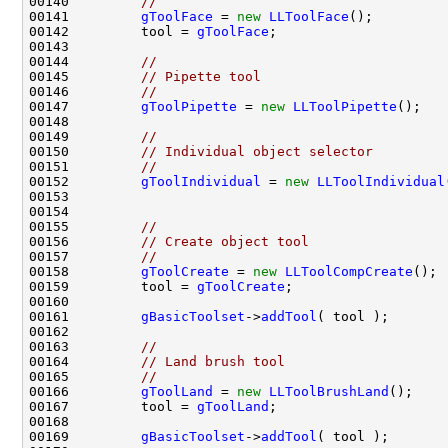
00140         
//
00141         
gToolFace
 = 
new
LLToolFace
00142         tool = 
gToolFace
00144         
//
00145         
// Pipette tool
00146         
//
00147         
gToolPipette
 = 
new
LLToolPipette
00149         
//
00150         
// Individual object selector
00151         
//
00152         
gToolIndividual
 = 
new
LLToolIndividual
00155         
//
00156         
// Create object tool
00157         
//
00158         
gToolCreate
 = 
new
LLToolCompCreate
00159         tool = 
gToolCreate
00161         
gBasicToolset
->
addTool
00163         
//
00164         
// Land brush tool
00165         
//
00166         
gToolLand
 = 
new
LLToolBrushLand
00167         tool = 
gToolLand
00169         
gBasicToolset
->
addTool