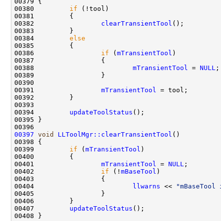
00380         
if
00382                 
clearTransientTool
00384         
else
00386                 
if
 (
mTransientTool
00388                         
mTransientTool
 = 
NULL
00391                 
mTransientTool
00394         
updateToolStatus
00397
void
LLToolMgr::clearTransientTool
00399         
if
 (
mTransientTool
00401                 
mTransientTool
 = 
NULL
00402                 
if
 (!
mBaseTool
00404                         
llwarns
 << 
"mBaseTool 
00407         
updateToolStatus