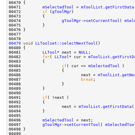
00471         
mSelectedTool
 = 
mToolList
.
getFirstData
00472         
if
 (
gToolMgr
00474                 
gToolMgr
->
setCurrentTool
( 
mSel
00479
void
LLToolset::selectNextTool
00481         
LLTool
* next = 
NULL
00482         
for
( 
LLTool
* cur = 
mToolList
.
getFirstD
00484                 
if
( cur == 
mSelectedTool
00486                         next = 
mToolList
.
getNe
00487                         
break
00491         
if
00493                 next = 
mToolList
.
getFirstData
00496         
mSelectedTool
00497         
gToolMgr
->
setCurrentTool
( 
mSelectedToo