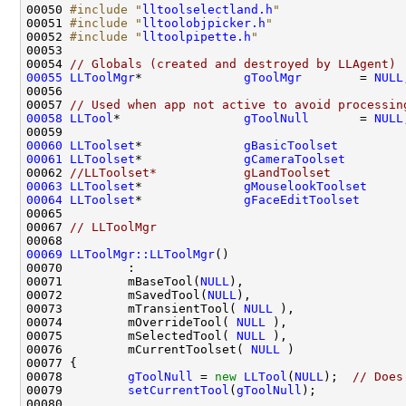
00050 
#include "
lltoolselectland.h
"
00051 
#include "
lltoolobjpicker.h
"
00052 
#include "
lltoolpipette.h
"
00054 
// Globals (created and destroyed by LLAgent)
00055
LLToolMgr
*              
gToolMgr
        = 
NULL
00057 
// Used when app not active to avoid processin
00058
LLTool
*                 
gToolNull
       = 
NULL
00060
LLToolset
*              
gBasicToolset
         
00061
LLToolset
*              
gCameraToolset
        
00062 
//LLToolset*            gLandToolset          
00063
LLToolset
*              
gMouselookToolset
     
00064
LLToolset
*              
gFaceEditToolset
      
00067 
// LLToolMgr
00069
LLToolMgr::LLToolMgr
00071         mBaseTool(
NULL
00072         mSavedTool(
NULL
00073         mTransientTool( 
NULL
00074         mOverrideTool( 
NULL
00075         mSelectedTool( 
NULL
00076         mCurrentToolset( 
NULL
00078         
gToolNull
 = 
new
LLTool
(
NULL
);  
// Does
00079         
setCurrentTool
(
gToolNull