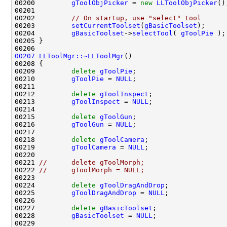
00200         
gToolObjPicker
 = 
new
LLToolObjPicker
00202         
// On startup, use "select" tool
00203         
setCurrentToolset
(
gBasicToolset
00204         
gBasicToolset
->
selectTool
( 
gToolPie
00207
LLToolMgr::~LLToolMgr
00209         
delete
gToolPie
00210         
gToolPie
 = 
NULL
00212         
delete
gToolInspect
00213         
gToolInspect
 = 
NULL
00215         
delete
gToolGun
00216         
gToolGun
 = 
NULL
00218         
delete
gToolCamera
00219         
gToolCamera
 = 
NULL
00221 
//      delete gToolMorph;
00222 
//      gToolMorph = NULL;
00224         
delete
gToolDragAndDrop
00225         
gToolDragAndDrop
 = 
NULL
00227         
delete
gBasicToolset
00228         
gBasicToolset
 = 
NULL