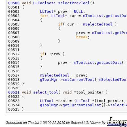
00500
void
LLToolset::selectPrevTool
00502         
LLTool
* prev = 
NULL
00503         
for
( 
LLTool
* cur = 
mToolList
.
getLastDa
00505                 
if
( cur == 
mSelectedTool
00507                         prev = 
mToolList
.
getPr
00508                         
break
00512         
if
00514                 prev = 
mToolList
.
getLastData
00517         
mSelectedTool
00518         
gToolMgr
->
setCurrentTool
( 
mSelectedToo
00521
void
select_tool
( 
void
00523         
LLTool
 *tool = (
LLTool
00524         
gToolMgr
->
getCurrentToolset
()->
selectT
Generated on Thu Jul 1 06:09:22 2010 for Second Life Viewer by