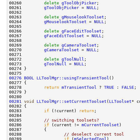
00260         
delete
gToolObjPicker
00261         
gToolObjPicker
 = 
NULL
00263         
delete
gMouselookToolset
00264         
gMouselookToolset
 = 
NULL
00266         
delete
gFaceEditToolset
00267         
gFaceEditToolset
 = 
NULL
00269         
delete
gCameraToolset
00270         
gCameraToolset
 = 
NULL
00272         
delete
gToolNull
00273         
gToolNull
 = 
NULL
00276
BOOL
LLToolMgr::usingTransientTool
00278         
return
mTransientTool
 ? 
TRUE
 : 
FALSE
00281
void
LLToolMgr::setCurrentToolset
(
LLToolset
00283         
if
 (!current) 
return
00285         
// switching toolsets?
00286         
if
 (current != 
mCurrentToolset
00288                 
// deselect current tool
00289                 
if
 (
mSelectedTool