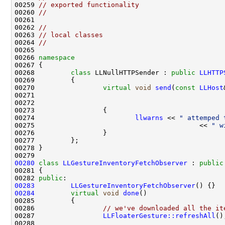
00259 
// exported functionality
00260 
//
00262 
//
00263 
// local classes
00264 
//
00266 
namespace
00267 
00268         
class 
LLNullHTTPSender : 
public
LLHTTP
00270                 
virtual
void
send
(
const
LLHost
00271                                               
00272                                               
00273 
00274                         
llwarns
 << 
" attemped 
00275                                         << 
" w
00280
class 
LLGestureInventoryFetchObserver
 : 
public
00282 
public
00283
LLGestureInventoryFetchObserver
00284
virtual
void
done
00286                 
// we've downloaded all the it
00287                 
LLFloaterGesture::refreshAll