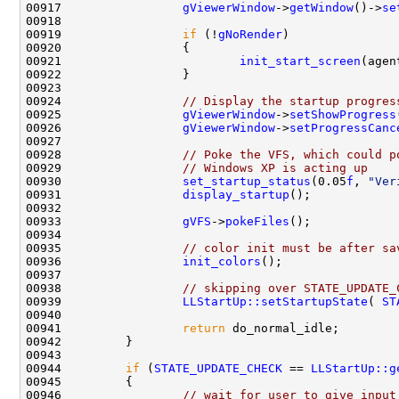
00917                 
gViewerWindow
->
getWindow
()->
se
00919                 
if
 (!
gNoRender
00921                         
init_start_screen
00924                 
// Display the startup progres
00925                 
gViewerWindow
->
setShowProgress
00926                 
gViewerWindow
->
setProgressCanc
00928                 
// Poke the VFS, which could p
00929                 
// Windows XP is acting up
00930                 
set_startup_status
(0.05
f
, 
"Ver
00931                 
display_startup
00933                 
gVFS
->
pokeFiles
00935                 
// color init must be after sa
00936                 
init_colors
00938                 
// skipping over STATE_UPDATE_
00939                 
LLStartUp::setStartupState
( 
ST
00941                 
return
00944         
if
 (
STATE_UPDATE_CHECK
 == 
LLStartUp::g
00946                 
// wait for user to give input