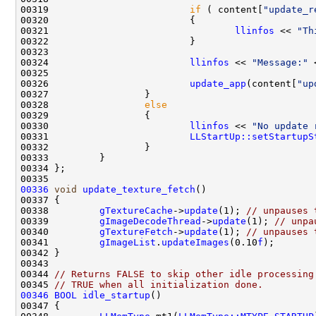
00319                         
if
 ( content[
"update_r
00321                                 
llinfos
 << 
"Th
00324                         
llinfos
 << 
"Message:"
 
00326                         
update_app
(content[
"up
00328                 
else
00330                         
llinfos
 << 
"No update 
00331                         
LLStartUp::setStartupS
00336
void
update_texture_fetch
00338         
gTextureCache
->
update
(1); 
// unpauses 
00339         
gImageDecodeThread
->
update
(1); 
// unpa
00340         
gTextureFetch
->
update
(1); 
// unpauses 
00341         
gImageList
.
updateImages
(0.10
f
00344 
// Returns FALSE to skip other idle processing
00345 
// TRUE when all initialization done.
00346
BOOL
idle_startup