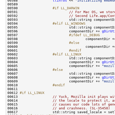
00588                 
llinfos
 << 
"Initializing embed
00590 
                #if LL_DARWIN
00591 
// For Mac OS, we stor
00592                         
// Second Life.app/Con
00593                         std::string componentD
00594 
                #elif LL_WINDOWS
00595 
                        std::string componentD
00596                         componentDir += 
gDirUt
00597 
                        #ifdef LL_DEBUG
00598 
                                componentDir +
00599 
                        #else
00600 
                                componentDir +
00601 
                        #endif
00602 
                #elif LL_LINUX
00603 
                        std::string componentD
00604                         componentDir += 
gDirUt
00605                         componentDir += 
"mozil
00606 
                #else
00607 
                        std::string componentD
00608                         componentDir += 
gDirUt
00609                         componentDir += 
"mozil
00610 
                #endif
00611 
00612 
#if LL_LINUX
00613 
// Yuck, Mozilla init plays wi
00614                 
// the locale to protect it, a
00615                 
// causes our code lots of gen
00616                 
// and crashness. (SL-35450)
00617                 std::string saved_locale = set