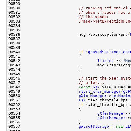
00530                         
// running off end of 
00531                         
// when a reader has a
00532                         
// the sender
00533                         
/*msg->setExceptionFun
00534 
                                              
00535 
                                              
00536                         msg->setExceptionFunc(
00537                                               
00538                                               
00540                         
if
 (
gSavedSettings
.
get
00542                                 
llinfos
 << 
"Me
00546                         
// start the xfer syst
00547                         
// a lot...
00548                         
const
S32
00549                         
start_xfer_manager
(
gVF
00550                         
gXferManager
->
setMaxIn
00551                         
F32
 xfer_throttle_bps 
00552                         
if
 (xfer_throttle_bps 
00554                                 
gXferManager
->
00555                                 
gXferManager
->
00557                         
gAssetStorage
 = 
new
LL