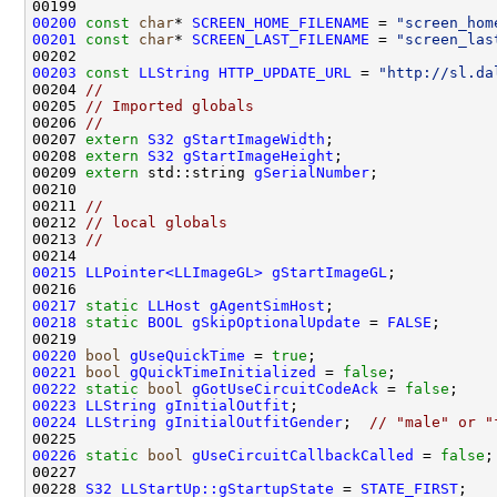
00200
const
char
* 
SCREEN_HOME_FILENAME
 = 
"screen_hom
00201
const
char
* 
SCREEN_LAST_FILENAME
 = 
"screen_las
00203
const
LLString
HTTP_UPDATE_URL
 = 
"http://sl.da
00204 
//
00205 
// Imported globals
00206 
//
00207 
extern
S32
gStartImageWidth
00208 
extern
S32
gStartImageHeight
00209 
extern
 std::string 
gSerialNumber
00211 
//
00212 
// local globals
00213 
//
00215
LLPointer<LLImageGL>
gStartImageGL
00217
static
LLHost
gAgentSimHost
00218
static
BOOL
gSkipOptionalUpdate
 = 
FALSE
00220
bool
gUseQuickTime
 = 
true
00221
bool
gQuickTimeInitialized
 = 
false
00222
static
bool
gGotUseCircuitCodeAck
 = 
false
00223
LLString
gInitialOutfit
00224
LLString
gInitialOutfitGender
;  
// "male" or "
00226
static
bool
gUseCircuitCallbackCalled
 = 
false
00228 
S32
LLStartUp::gStartupState
 = 
STATE_FIRST