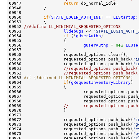
00947                 
return
00950         
if
(
STATE_LOGIN_AUTH_INIT
 == 
LLStartUp:
00952 
//#define LL_MINIMIAL_REQUESTED_OPTIONS
00953                 
lldebugs
 << 
"STATE_LOGIN_AUTH_
00954                 
if
 (!
gUserAuthp
00956                         
gUserAuthp
 = 
new
LLUse
00959                 requested_options.push_back(
"i
00960                 requested_options.push_back(
"i
00961                 
//requested_options.push_back(
00962                 
//requested_options.push_back(
00963 
#if (!defined LL_MINIMIAL_REQUESTED_OPTIONS)
00964 
if
(
gRequestInventoryLibrary
00966                         requested_options.push
00967                         requested_options.push
00968                         requested_options.push
00969                 
//      requested_options.push
00972                 requested_options.push_back(
"i
00973                 requested_options.push_back(
"g
00974                 requested_options.push_back(
"e
00975                 requested_options.push_back(
"e
00976                 requested_options.push_back(
"c