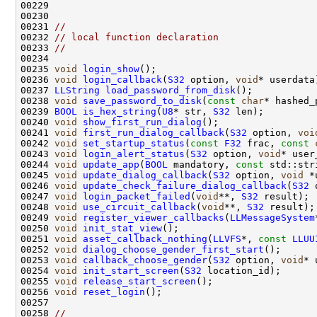
00231 
//
00232 
// local function declaration
00233 
//
00235 
void
login_show
00236 
void
login_callback
(
S32
 option, 
void
00237 
LLString
load_password_from_disk
00238 
void
save_password_to_disk
(
const
char
00239 
BOOL
is_hex_string
(
U8
* str, 
S32
00240 
void
show_first_run_dialog
00241 
void
first_run_dialog_callback
(
S32
 option, 
voi
00242 
void
set_startup_status
(
const
F32
 frac, 
const
00243 
void
login_alert_status
(
S32
 option, 
void
00244 
void
update_app
(
BOOL
 mandatory, 
const
00245 
void
update_dialog_callback
(
S32
 option, 
void
00246 
void
update_check_failure_dialog_callback
(
S32
 
00247 
void
login_packet_failed
(
void
**, 
S32
00248 
void
use_circuit_callback
(
void
**, 
S32
00249 
void
register_viewer_callbacks
(
LLMessageSystem
00250 
void
init_stat_view
00251 
void
asset_callback_nothing
(
LLVFS
*, 
const
LLUU
00252 
void
dialog_choose_gender_first_start
00253 
void
callback_choose_gender
(
S32
 option, 
void
00254 
void
init_start_screen
(
S32
00255 
void
release_start_screen
00256 
void
reset_login
00258 
//