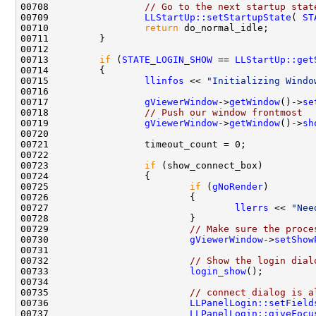
00708                 
// Go to the next startup stat
00709                 
LLStartUp::setStartupState
( 
ST
00710                 
return
00713         
if
 (
STATE_LOGIN_SHOW
 == 
LLStartUp::get
00715                 
llinfos
 << 
"Initializing Windo
00717                 
gViewerWindow
->
getWindow
()->
se
00718                 
// Push our window frontmost
00719                 
gViewerWindow
->
getWindow
()->
sh
00723                 
if
00725                         
if
 (
gNoRender
00727                                 
llerrs
 << 
"Nee
00729                         
// Make sure the proce
00730                         
gViewerWindow
->
setShow
00732                         
// Show the login dial
00733                         
login_show
00735                         
// connect dialog is a
00736                         
LLPanelLogin::setField
00737                         
LLPanelLogin::giveFocu