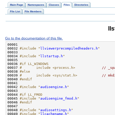
Main Page
Namespaces
Classes
Files
Directories
File List
File Members
ll
Go to the documentation of this file.
00032 
#include "
llviewerprecompiledheaders.h
"
00034 
#include "
llstartup.h
"
00036 
#if LL_WINDOWS
00037 
#       include <process.h>
// _sp
00038 
#else
00039 
#       include <sys/stat.h>
// mkd
00040 
#endif
00041 
00042 
#include "
audioengine.h
"
00044 
#if LL_FMOD
00045 
#include "
audioengine_fmod.h
"
00046 
#endif
00047 
00048 
#include "
audiosettings.h
"
00049 
#include "
llcachename.h
"