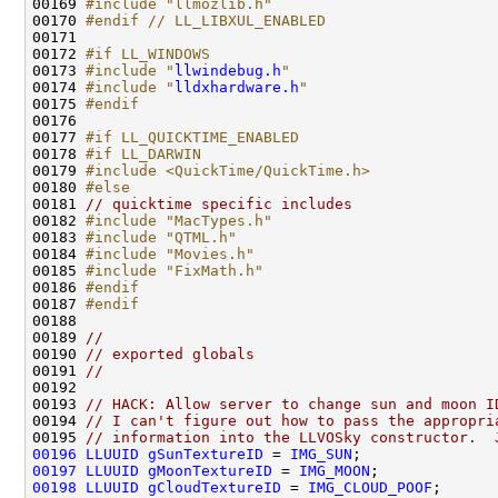
00169 
#include "llmozlib.h"
00170 
#endif // LL_LIBXUL_ENABLED
00171 
00172 
#if LL_WINDOWS
00173 
#include "
llwindebug.h
"
00174 
#include "
lldxhardware.h
"
00175 
#endif
00176 
00177 
#if LL_QUICKTIME_ENABLED
00178 
#if LL_DARWIN
00179 
#include <QuickTime/QuickTime.h>
00180 
#else
00181 
// quicktime specific includes
00182 
#include "MacTypes.h"
00183 
#include "QTML.h"
00184 
#include "Movies.h"
00185 
#include "FixMath.h"
00186 
#endif
00187 
#endif
00188 
00189 
//
00190 
// exported globals
00191 
//
00193 
// HACK: Allow server to change sun and moon I
00194 
// I can't figure out how to pass the appropri
00195 
// information into the LLVOSky constructor.  
00196
LLUUID
gSunTextureID
 = 
IMG_SUN
00197
LLUUID
gMoonTextureID
 = 
IMG_MOON
00198
LLUUID
gCloudTextureID
 = 
IMG_CLOUD_POOF