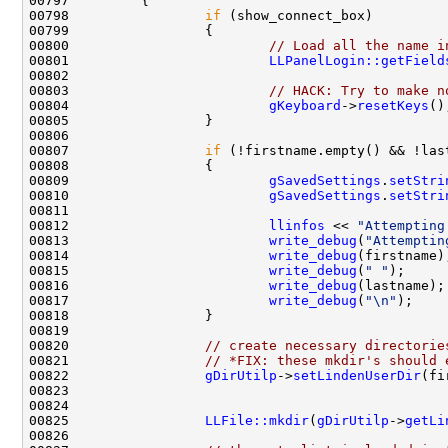
00798                 
if
00800                         
// Load all the name i
00801                         
LLPanelLogin::getField
00803                         
// HACK: Try to make n
00804                         
gKeyboard
->
resetKeys
00807                 
if
00809                         
gSavedSettings
.
setStri
00810                         
gSavedSettings
.
setStri
00812                         
llinfos
 << 
"Attempting
00813                         
write_debug
(
"Attemptin
00814                         
write_debug
00815                         
write_debug
(
" "
00816                         
write_debug
00817                         
write_debug
(
"\n"
00820                 
// create necessary directorie
00821                 
// *FIX: these mkdir's should 
00822                 
gDirUtilp
->
setLindenUserDir
00825                 
LLFile::mkdir
(
gDirUtilp
->
getLi