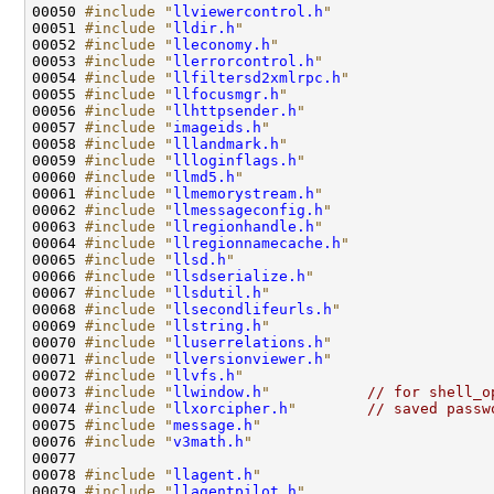
00050 
#include "
llviewercontrol.h
"
00051 
#include "
lldir.h
"
00052 
#include "
lleconomy.h
"
00053 
#include "
llerrorcontrol.h
"
00054 
#include "
llfiltersd2xmlrpc.h
"
00055 
#include "
llfocusmgr.h
"
00056 
#include "
llhttpsender.h
"
00057 
#include "
imageids.h
"
00058 
#include "
lllandmark.h
"
00059 
#include "
llloginflags.h
"
00060 
#include "
llmd5.h
"
00061 
#include "
llmemorystream.h
"
00062 
#include "
llmessageconfig.h
"
00063 
#include "
llregionhandle.h
"
00064 
#include "
llregionnamecache.h
"
00065 
#include "
llsd.h
"
00066 
#include "
llsdserialize.h
"
00067 
#include "
llsdutil.h
"
00068 
#include "
llsecondlifeurls.h
"
00069 
#include "
llstring.h
"
00070 
#include "
lluserrelations.h
"
00071 
#include "
llversionviewer.h
"
00072 
#include "
llvfs.h
"
00073 
#include "
llwindow.h
"
// for shell_o
00074 
#include "
llxorcipher.h
"
// saved passw
00075 
#include "
message.h
"
00076 
#include "
v3math.h
"
00078 
#include "
llagent.h
"
00079 
#include "
llagentpilot.h
"