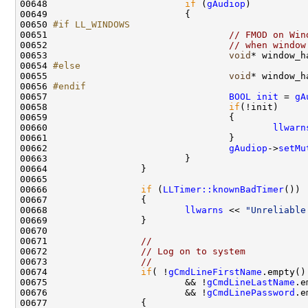
00648                         
if
 (
gAudiop
00650 
#if LL_WINDOWS
00651 
// FMOD on Win
00652                                 
// when window
00653                                 
void
* window_h
00654 
#else
00655 
void
* window_h
00656 
#endif
00657 
BOOL
init
 = 
gA
00658                                 
if
00660                                         
llwarn
00662                                 
gAudiop
->
setMu
00666                 
if
 (
LLTimer::knownBadTimer
00668                         
llwarns
 << 
"Unreliable
00671                 
//
00672                 
// Log on to system
00673                 
//
00674                 
if
( !
gCmdLineFirstName
00675                         && !
gCmdLineLastName
00676                         && !
gCmdLinePassword