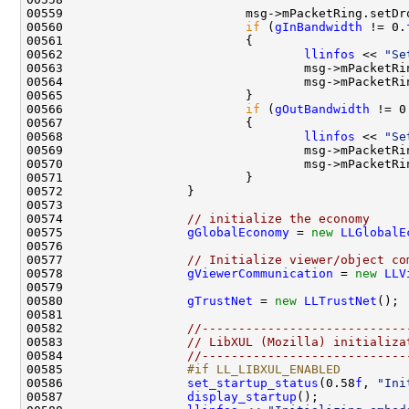
00559                         msg->mPacketRing.setDr
00560                         
if
 (
gInBandwidth
 != 0.
00562                                 
llinfos
 << 
"Se
00563                                 msg->mPacketRi
00564                                 msg->mPacketRi
00566                         
if
 (
gOutBandwidth
 != 0
00568                                 
llinfos
 << 
"Se
00569                                 msg->mPacketRi
00570                                 msg->mPacketRi
00574                 
// initialize the economy
00575                 
gGlobalEconomy
 = 
new
LLGlobalE
00577                 
// Initialize viewer/object co
00578                 
gViewerCommunication
 = 
new
LLV
00580                 
gTrustNet
 = 
new
LLTrustNet
00582                 
//----------------------------
00583                 
// LibXUL (Mozilla) initializa
00584                 
//----------------------------
00585 
                #if LL_LIBXUL_ENABLED
00586 
set_startup_status
(0.58
f
, 
"Ini
00587                 
display_startup