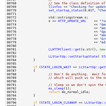
00768                 
// See the class definition of
00769                 
llinfos
 << 
"Checking for updat
00770                 
set_startup_status
(0.01
f
, 
"Che
00773                 o << 
HTTP_UPDATE_URL
    << 
"?s
00774                                         << 
"&m
00775                                         << 
"&m
00776                                         << 
"&p
00777                                         << 
"&b
00778                                         << 
"&r
00779                                         << 
"&d
00781                 
LLHTTPClient::get
(o.str(), 
new
00783                 
LLStartUp::setStartupState
( 
ST
00786         
if
 (
STATE_LOGIN_WAIT
 == 
LLStartUp::get
00788                 
// Don't do anything.  Wait fo
00789                 
// which will push us to the n
00791                 
// Sleep so we don't spin the 
00792                 
ms_sleep
00793                 
return
00796         
if
 (
STATE_LOGIN_CLEANUP
 == 
LLStartUp::