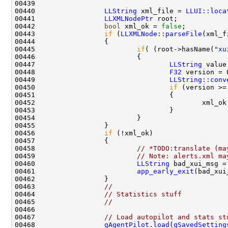
00440                 
LLString
 xml_file = 
LLUI::loca
00441                 
LLXMLNodePtr
00442                 
bool
 xml_ok = 
false
00443                 
if
 (
LLXMLNode::parseFile
(xml_f
00445                         
if
( (root->hasName(
"xu
00447                                 
LLString
00448                                 
F32
00449                                 
LLString::conv
00450                                 
if
 (version >=
00452                                         xml_ok
00456                 
if
00458                         
// *TODO:translate (ma
00459                         
// Note: alerts.xml ma
00460                         
LLString
 bad_xui_msg =
00461                         
app_early_exit
00463                 
//
00464                 
// Statistics stuff
00465                 
//
00467                 
// Load autopilot and stats st
00468                 
gAgentPilot
.
load
(
gSavedSetting