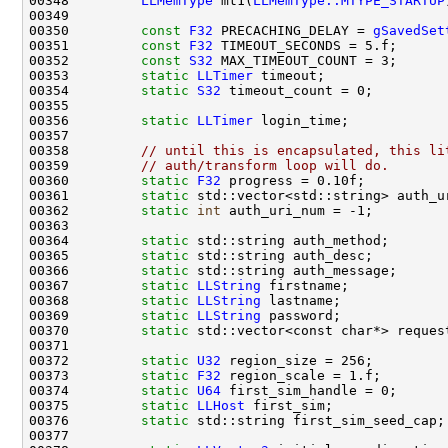
00348         
LLMemType
 mt1(
LLMemType::MTYPE_STARTUP
00350         
const
F32
 PRECACHING_DELAY = 
gSavedSet
00351         
const
F32
00352         
const
S32
00353         
static
LLTimer
00354         
static
S32
00356         
static
LLTimer
00358         
// until this is encapsulated, this li
00359         
// auth/transform loop will do.
00360         
static
F32
00361         
static
00362         
static
int
00364         
static
00365         
static
00366         
static
00367         
static
LLString
00368         
static
LLString
00369         
static
LLString
00370         
static
00372         
static
U32
00373         
static
F32
00374         
static
U64
00375         
static
LLHost
00376         
static