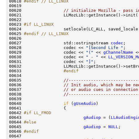
00618 
#endif // LL_LINUX
00619 
00620                 
// initialize Mozilla - pass i
00621                 LLMozLib::getInstance()->init(
00623 
#if LL_LINUX
00624 
00625 
#endif // LL_LINUX
00626 
00627                 std::ostringstream 
codec
00628                 codec << 
"[Second Life "
00629                 codec << 
"("
 << 
gChannelName
 <
00630                 codec << 
" - "
 << 
LL_VERSION_M
00631                 codec << 
"]"
00633 
                #endif
00634 
00635                 
//----------------------------
00636                 
// Init audio, which may be ne
00637                 
// or audio cues in connection
00638                 
//----------------------------
00640                 
if
 (
gUseAudio
00642 
#if LL_FMOD
00643 
gAudiop
 = (
LLAudioEngi
00644 
#else
00645 
gAudiop
 = 
NULL
00646 
#endif
00647 