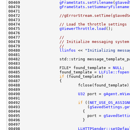
00469                 
gFrameStats
.
setFilename
(
gSaved
00470                 
gFrameStats
.
setSummaryFilename
00472                 
//gErrorStream.setTime(gSavedS
00474                 
// Load the throttle settings
00475                 
gViewerThrottle
.
load
00477                 
//
00478                 
// Initialize messaging system
00479                 
//
00480                 
llinfos
 << 
"Initializing messa
00482                 std::string message_template_p
00484                 FILE* found_template = 
NULL
00485                 found_template = 
LLFile::fopen
00486                 
if
00490                         
U32
 port = 
gAgent
.
mVie
00492                         
if
 ((
NET_USE_OS_ASSIGN
00493                             (
gSavedSettings
.
ge
00495                             port = 
gSavedSetti
00498                         
LLHTTPSender::setDefau