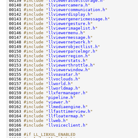
00139 
#include "
llviewerassetstorage.h
"
00140 
#include "
llviewercamera.h
"
00141 
#include "
llviewercommunication.h
"
00142 
#include "
llviewerdisplay.h
"
00143 
#include "
llviewergenericmessage.h
"
00144 
#include "
llviewergesture.h
"
00145 
#include "
llviewerimagelist.h
"
00146 
#include "
llviewermenu.h
"
00147 
#include "
llviewermessage.h
"
00148 
#include "
llviewernetwork.h
"
00149 
#include "
llviewerobjectlist.h
"
00150 
#include "
llviewerparcelmgr.h
"
00151 
#include "
llviewerregion.h
"
00152 
#include "
llviewerstats.h
"
00153 
#include "
llviewerthrottle.h
"
00154 
#include "
llviewerwindow.h
"
00155 
#include "
llvoavatar.h
"
00156 
#include "
llvoclouds.h
"
00157 
#include "
llworld.h
"
00158 
#include "
llworldmap.h
"
00159 
#include "
llxfermanager.h
"
00160 
#include "
pipeline.h
"
00161 
#include "
viewer.h
"
00162 
#include "
llmediaengine.h
"
00163 
#include "
llfasttimerview.h
"
00164 
#include "
llfloatermap.h
"
00165 
#include "
llweb.h
"
00166 
#include "
llvoiceclient.h
"
00168 
#if LL_LIBXUL_ENABLED