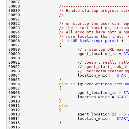
00888                 
//----------------------------
00889                 
// Handle startup progress scr
00890                 
//----------------------------
00892                 
// on startup the user can req
00893                 
// their last location, or som
00894                 
// All accounts have both a ho
00895                 
// more locations than that.  
00896                 
if
 (
LLURLSimString::parse
00898                         
// a startup URL was s
00899                         agent_location_id = 
ST
00901                         
// doesn't really matt
00902                         
// agent_start_look_at
00903                         
// UserLoginLocationRe
00904                         location_which = 
START
00906                 
else
if
 (
gSavedSettings
.
getBOO
00908                         agent_location_id = 
ST
00909                         location_which = 
START
00911                 
else
00913                         agent_location_id = 
ST
00914                         location_which = 
START