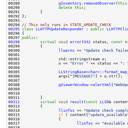
00289                 
gInventory
.
removeObserver
(
this
00290                 
delete
this
00294 
// This only runs in STATE_UPDATE_CHECK
00295
class 
LLHTTPUpdateResponder
 : 
public
LLHTTPCli
00297 
public
00298
virtual
void
error
(
U32
 status, 
const
00300                 
llwarns
 << 
"Update check faile
00303                 o << 
"Error "
 << status << 
": 
00305                 
LLStringBase<char>::format_map
00306                 args[
"[MESSAGE]"
00308                 
gViewerWindow
->
alertXml
(
"WebUp
00309                                               
00310                                               
00312
virtual
void
result
(
const
LLSD
00314                 
llinfos
 << 
"Update check compl
00315                 
if
 ( content[
"update_available
00317                         
llinfos
 << 
"Available 