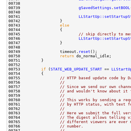
00739                         
gSavedSettings
.
setBOOL
00741                         
LLStartUp::setStartupS
00743                 
else
00745                         
// skip directly to me
00746                         
LLStartUp::setStartupS
00749                 timeout.
reset
00750                 
return
00753         
if
 (
STATE_WEB_UPDATE_START
 == 
LLStartU
00755                 
// HTTP based update code by D
00756                 
//
00757                 
// Since we send our own chann
00758                 
// and wouldn't know about it 
00759                 
//
00760                 
// This works by sending a req
00761                 
// by HTTP status, with text f
00762                 
//
00763                 
// Here we submit the full ver
00764                 
// The digest allows telling v
00765                 
// different viewers are ever 
00766                 
// number.
00767                 
//