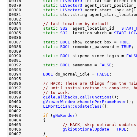
00378         
static
LLVector3
 initial_sun_direction
00379         
static
LLVector3
 agent_start_position_
00380         
static
LLVector3
 agent_start_look_at(1
00381         
static
 std::string agent_start_locatio
00383         
// last location by default
00384         
static
S32
  agent_location_id = 
START_
00385         
static
S32
  location_which = 
START_LOC
00387         
static
BOOL
 show_connect_box = 
TRUE
00388         
static
BOOL
 remember_password = 
TRUE
00390         
static
BOOL
 stipend_since_login = 
FALS
00392         
static
BOOL
 samename = 
FALSE
00394         
BOOL
 do_normal_idle = 
FALSE
00396         
// HACK: These are things from the mai
00397         
// until initialization is complete, b
00398         
// to work.
00399         
gIdleCallbacks
.
callFunctions
00400         
gViewerWindow
->
handlePerFrameHover
00401         
LLMortician::updateClass
00403         
if
 (
gNoRender
00405                 
// HACK, skip optional updates
00406                 
gSkipOptionalUpdate
 = 
TRUE