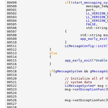
00499                         
if
(!
start_messaging_sy
00502                                    
LL_VERSION_
00503                                    
LL_VERSION_
00504                                    
LL_VERSION_
00505                                    
FALSE
00508                                 std::string ms
00509                                 
app_early_exit
00511                         
LLMessageConfig::initC
00513                 
else
00515                         
app_early_exit
(
"Unable
00518                 
if
(
gMessageSystem
 && 
gMessageS
00520                         
// Initialize all of t
00521                         
// system data
00522                         
LLMessageSystem
* msg =
00523                         msg->
setExceptionFunc
(
00524                                               
00525                                               
00526                         msg->setExceptionFunc(
00527                                               
00528                                               