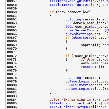
00857                 
LLFile::mkdir
(
gDirUtilp
->
getCh
00858                 
LLFile::mkdir
(
gDirUtilp
->
getPe
00860                 
if
00862                         
LLString
00863                         
S32
00864                         
BOOL
 user_picked_serve
00865                         
gUserServerChoice
 = (
E
00866                         
gSavedSettings
.
setS32
(
00867                         
if
 (
gUserServerChoice
 
00869                                 snprintf(
gUser
00872                         
if
00873                         {       
// User picked
00875                                 
resetURIs
00878                         
LLString
00879                         
LLPanelLogin::getLocat
00880                         
LLURLSimString::setStr
00881                         
LLPanelLogin::close
00884                 
//For HTML parsing in text box
00885                 
LLTextEditor::setLinkColor
( 
gS
00886                 
LLTextEditor::setURLCallbacks
 