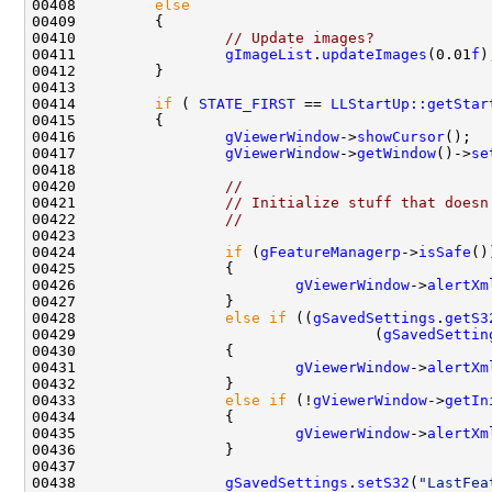
00408         
else
00410                 
// Update images?
00411                 
gImageList
.
updateImages
(0.01
f
00414         
if
 ( 
STATE_FIRST
 == 
LLStartUp::getStar
00416                 
gViewerWindow
->
showCursor
00417                 
gViewerWindow
->
getWindow
()->
se
00420                 
//
00421                 
// Initialize stuff that doesn
00422                 
//
00424                 
if
 (
gFeatureManagerp
->
isSafe
00426                         
gViewerWindow
->
alertXm
00428                 
else
if
 ((
gSavedSettings
.
getS3
00429                                  (
gSavedSettin
00431                         
gViewerWindow
->
alertXm
00433                 
else
if
 (!
gViewerWindow
->
getIn
00435                         
gViewerWindow
->
alertXm
00438                 
gSavedSettings
.
setS32
(
"LastFea