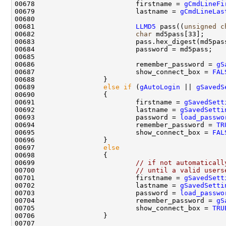
00678                         firstname = 
gCmdLineFi
00679                         lastname = 
gCmdLineLas
00681                         
LLMD5
 pass((
unsigned
c
00682                         
char
 md5pass[33];     
00686                         remember_password = 
gS
00687                         show_connect_box = 
FAL
00689                 
else
if
 (
gAutoLogin
 || 
gSavedS
00691                         firstname = 
gSavedSett
00692                         lastname = 
gSavedSetti
00693                         password = 
load_passwo
00694                         remember_password = 
TR
00695                         show_connect_box = 
FAL
00697                 
else
00699                         
// if not automaticall
00700                         
// until a valid users
00701                         firstname = 
gSavedSett
00702                         lastname = 
gSavedSetti
00703                         password = 
load_passwo
00704                         remember_password = 
gS
00705                         show_connect_box = 
TRU