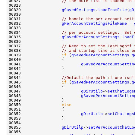
00827                 
// the mute list is loaded in 
00829                 
gSavedSettings
.
loadFromFile
(
gD
00831                 
// handle the per account sett
00832                 
gPerAccountSettingsFileName
 = 
00834                 
// per account settings.  Set 
00835                 
gSavedPerAccountSettings
.
loadF
00837                 
// Need to set the LastLogoff 
00838                 
// and startup time is close e
00839                 
if
 (
gSavedPerAccountSettings
.
g
00841                         
gSavedPerAccountSettin
00844                 
//Default the path if one isn'
00845                 
if
 (
gSavedPerAccountSettings
.
g
00847                         
gDirUtilp
->
setChatLogs
00848                         
gSavedPerAccountSettin
00850                 
else
00852                         
gDirUtilp
->
setChatLogs
00855                 
gDirUtilp
->
setPerAccountChatLo